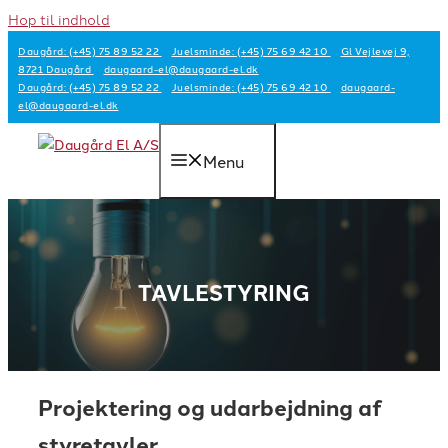
Hop til indhold
Daugård: (+45) 75 89 52 22
Juelsminde: (+45) 75 69 42 10
Gl Vejlevej 9,
8721 Daugård
daugaard-el@daugaard-el.dk
Daugård: (+45) 75 89 52 22
Juelsminde: (+45) 75 69 42 10
daugaard-
el@daugaard-el.dk
Menu
TAVLESTYRING
Projektering og udarbejdning af
styretavler