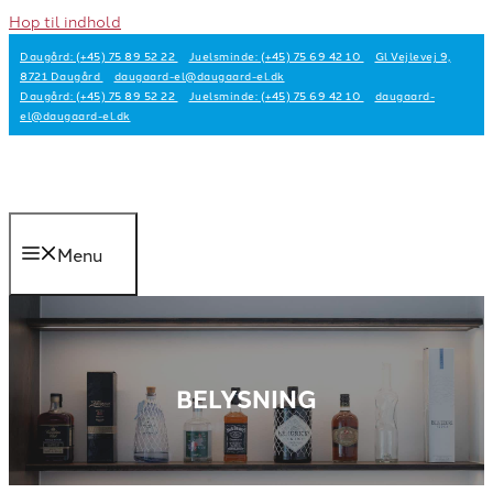
Hop til indhold
Daugård: (+45) 75 89 52 22
Juelsminde: (+45) 75 69 42 10
Gl Vejlevej 9,
8721 Daugård
daugaard-el@daugaard-el.dk
Daugård: (+45) 75 89 52 22
Juelsminde: (+45) 75 69 42 10
daugaard-
el@daugaard-el.dk
Menu
BELYSNING