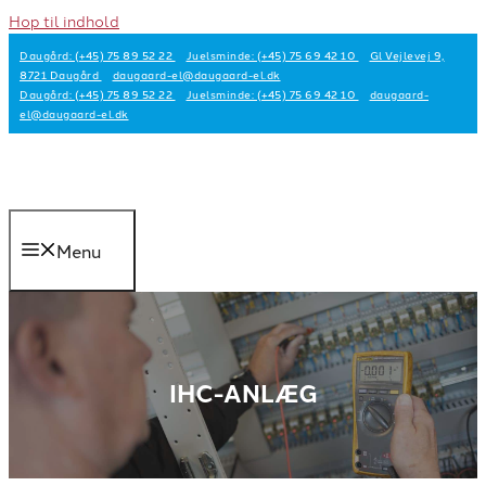
Hop til indhold
Daugård: (+45) 75 89 52 22
Juelsminde: (+45) 75 69 42 10
Gl Vejlevej 9,
8721 Daugård
daugaard-el@daugaard-el.dk
Daugård: (+45) 75 89 52 22
Juelsminde: (+45) 75 69 42 10
daugaard-
el@daugaard-el.dk
Menu
IHC-ANLÆG