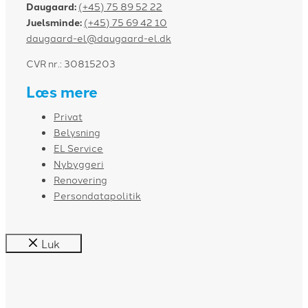
Daugaard:
(+45) 75 89 52 22
Juelsminde:
(+45) 75 69 42 10
daugaard-el@daugaard-el.dk
CVR nr.: 30815203
Læs mere
Privat
Belysning
EL Service
Nybyggeri
Renovering
Persondatapolitik
Luk