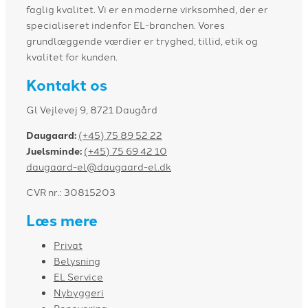
faglig kvalitet. Vi er en moderne virksomhed, der er
specialiseret indenfor EL-branchen. Vores
grundlæggende værdier er tryghed, tillid, etik og
kvalitet for kunden.
Kontakt os
Gl Vejlevej 9, 8721 Daugård
Daugaard:
(+45) 75 89 52 22
Juelsminde:
(+45) 75 69 42 10
daugaard-el@daugaard-el.dk
CVR nr.: 30815203
Læs mere
Privat
Belysning
EL Service
Nybyggeri