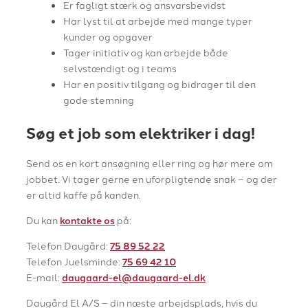
Er fagligt stærk og ansvarsbevidst
Har lyst til at arbejde med mange typer
kunder og opgaver
Tager initiativ og kan arbejde både
selvstændigt og i teams
Har en positiv tilgang og bidrager til den
gode stemning
Søg et job som elektriker i dag!
Send os en kort ansøgning eller ring og hør mere om
jobbet. Vi tager gerne en uforpligtende snak – og der
er altid kaffe på kanden.
Du kan
kontakte os
på:
Telefon Daugård:
75 89 52 22
Telefon Juelsminde:
75 69 42 10
E-mail:
daugaard-el@daugaard-el.dk
Daugård El A/S – din næste arbejdsplads, hvis du