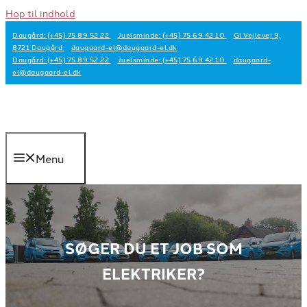
Hop til indhold
Daugård: (+45) 75 89 52 22
Juelsminde: (+45) 75 69 42 10
Gl Vejlevej 9,
8721 Daugård
daugaard-el@daugaard-el.dk
Daugård: (+45) 75 89 52 22
Juelsminde: (+45) 75 69 42 10
daugaard-
el@daugaard-el.dk
Menu
SØGER DU ET JOB SOM
ELEKTRIKER?